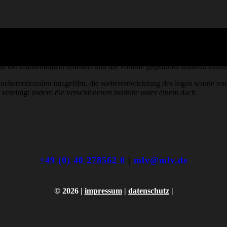
ig-holstein. gegründet, um nachwuchskräfte in der region auszubilden, z
 der markenauftritt erneuert und die vorteile gegenüber anderen bildu
hochemotionalen imagefilm. die weiterentwicklung des logos wurde von
 vereinigt zudem die verschiedenen institute unter einem dach.
+49 (0) 40 278562 0
|
mlv@mlv.de
©
2026 |
impressum
|
datenschutz
|