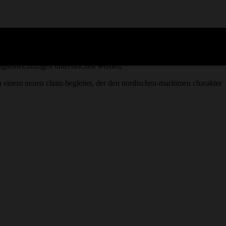
u halten und damit die wirtschaft zu stützen, befindet sich die
ngseinrichtungen unterstrichen werden.
 einem neuen claim begleitet, der den nordischen-maritimen charakter