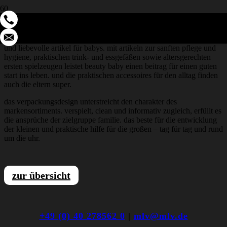
großer auftritt für die kleinsten
die
qualitätsmarke beauty baby
von
müller
bietet viele nützliche
und liebevolle artikel für babys. mit artikeln zur sanften pflege und
hygiene, praktischen trink- und essgefäßen sowie altersgerechten
ersten spielzeugen leistet beauty baby einen beitrag für einen guten
start ins leben. und die praktischen accessoires für den alltag finden
auch die eltern super.
das verpackungsdesign unterstreicht den charakter des
markensortiments. verspielt, clean und informativ zugleich, erfüllt es
die ansprüche der zielgruppe familie. das beste für die entwicklung
der kleinen und praktische hilfe für die großen – tag für tag und rund
um die uhr.
zur übersicht
+49 (0) 40 278562 0
|
mlv@mlv.de